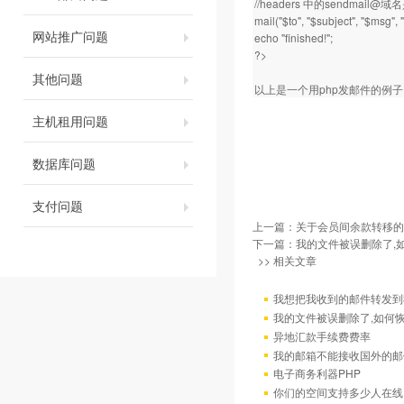
//headers 中的sendm
mail("$to", "$subject", "$msg",
网站推广问题
echo "finished!";
?>
其他问题
以上是一个用php发邮件的例
主机租用问题
数据库问题
支付问题
上一篇：
关于会员间余款转移的
下一篇：
我的文件被误删除了,
>> 相关文章
我想把我收到的邮件转发到我
我的文件被误删除了,如何
异地汇款手续费费率
我的邮箱不能接收国外的邮
电子商务利器PHP
你们的空间支持多少人在线