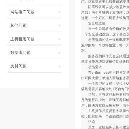
态。这意味着主机服务设施要
防震设备可以减少地震带来的
网站推广问题
来自于两个单独的子发电站，
连接。一个好的主机服务设施可
安全很重要
其他问题
当一个公司将有价值的数据和
一个安全基础设施，这个基础
主机租用问题
您所选择的这一设施既要不断
施中的每一个战略位置，将一天
制。
数据库问题
服务器的操作安全必须通过软
基本操作系统应该被特别修改
支付问题
功能需求
在e-Business中可以
出可因大量订单涌入而给服务
一个典型的设施可能位于OC-
满足需要并容纳大约1万台专门
当然，所有这些服务器和管道
是为监督和控制、发现问题和
户，解决方案或应用程序，而
主机操作员监督服务器操作，
控，因此如果一个设施遇到问
结论
总之，主机服务设施与建立在