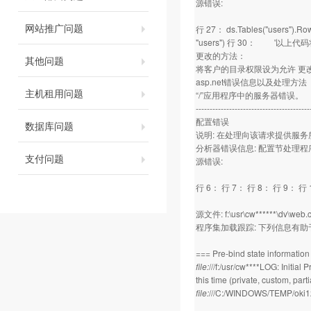
源错误:
网站推广问题
行 27： ds.Tables("users"
"users") 行 30： '以上代
更改的方法：
其他问题
将客户的目录权限设为允许 更
asp.net错误信息以及处理方法
主机租用问题
“/”应用程序中的服务器错误。
-----------------------------------------
配置错误
数据库问题
说明: 在处理向该请求提供服
分析器错误信息: 配置节处理
支付问题
源错误:
行 6： 行 7： 行 8： 行 9： 行
源文件: f:\usr\cw******\dv\web.c
程序集加载跟踪: 下列信息有助于确
=== Pre-bind state informati
file:
///f:/usr/cw****LOG: Initia
this time (private, custom, pa
file:
///C:/WINDOWS/TEMP/oki1z