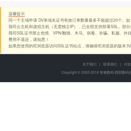
温馨提示
同一个主域申请 DV单域名证书有效订单数量最多不能超过20个。如：west.c
我司云主机和虚拟主机（无需独立IP），已全部支持部署SSL。部
我司SSL证书禁止色情、VPN/翻墙、木马、病毒、诈骗、私服、外
费用不退还，请知悉！
如果您使用的IE浏览器访问SSL证书站点，请确保IE浏览器的版本为
关于我们
|
联系我们
|
付款
Copyright © 2002-2016 智睿数码-西部数码合作