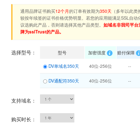
通用品牌证书购买
12个月
的订单有效期为
350天
（多年以此类
较按年续签的证书价格优势明显。若您的应用能满足SSL自动
议选购此产品，否则请选择其他产品类型。
如域名非我司平台
牌为sslTrust的产品。
选择型号：
型号
加密强度
赔付保障
DV单域名350天
40位-256位
--
DV通配符350天
40位-256位
--
支持域名：
购买时长：