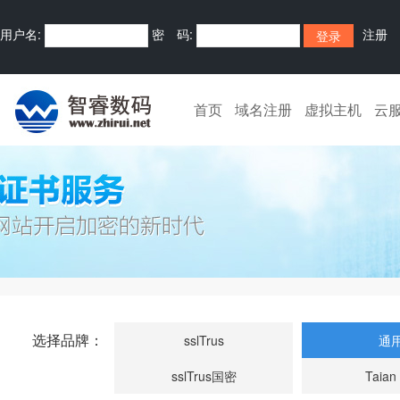
用户名:
密 码:
注册
首页
域名注册
虚拟主机
云
选择品牌：
sslTrus
通
sslTrus国密
Taian 